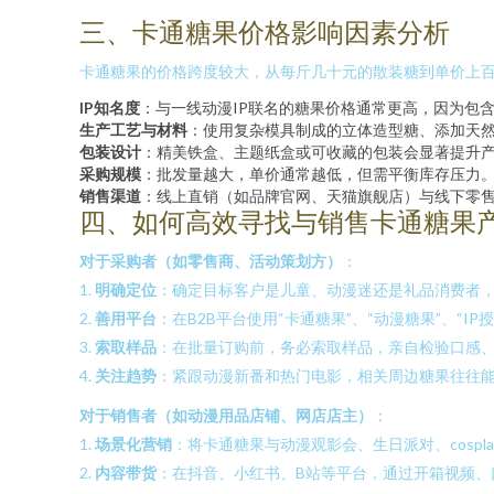
三、卡通糖果价格影响因素分析
卡通糖果的价格跨度较大，从每斤几十元的散装糖到单价上
IP知名度
：与一线动漫IP联名的糖果价格通常更高，因为包
生产工艺与材料
：使用复杂模具制成的立体造型糖、添加天
包装设计
：精美铁盒、主题纸盒或可收藏的包装会显著提升
采购规模
：批发量越大，单价通常越低，但需平衡库存压力
销售渠道
：线上直销（如品牌官网、天猫旗舰店）与线下零
四、如何高效寻找与销售卡通糖果
对于采购者（如零售商、活动策划方）
：
1.
明确定位
：确定目标客户是儿童、动漫迷还是礼品消费者，
2.
善用平台
：在B2B平台使用“卡通糖果”、“动漫糖果”、“
3.
索取样品
：在批量订购前，务必索取样品，亲自检验口感
4.
关注趋势
：紧跟动漫新番和热门电影，相关周边糖果往往
对于销售者（如动漫用品店铺、网店店主）
：
1.
场景化营销
：将卡通糖果与动漫观影会、生日派对、cosp
2.
内容带货
：在抖音、小红书、B站等平台，通过开箱视频、