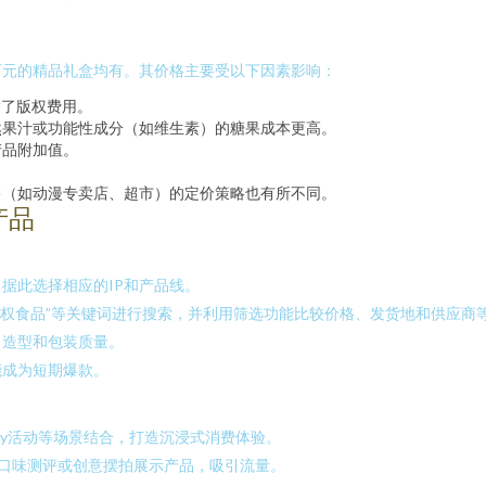
百元的精品礼盒均有。其价格主要受以下因素影响：
含了版权费用。
然果汁或功能性成分（如维生素）的糖果成本更高。
产品附加值。
。
售（如动漫专卖店、超市）的定价策略也有所不同。
产品
据此选择相应的IP和产品线。
IP授权食品”等关键词进行搜索，并利用筛选功能比较价格、发货地和供应商
、造型和包装质量。
能成为短期爆款。
lay活动等场景结合，打造沉浸式消费体验。
口味测评或创意摆拍展示产品，吸引流量。