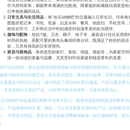
作为房间装饰，都能带来满满的治愈感。限量版的收藏级玩偶更是粉
们争相收藏的珍品。
日常文具与生活用品
：将“欢乐动物吧”的元素融入日常生活。印有角
图案的笔记本、书包、笔袋，以及水杯、餐具、钥匙扣、手机壳等，
粉丝在学习、工作和生活中时刻感受到动漫带来的欢乐陪伴。
服饰与配饰
：包括T恤、卫衣、帽子、袜子等，服装设计往往采用简
时尚的风格，搭配可爱的角色头像或经典台词，既满足了粉丝的表达
欲，又具有很高的日常穿搭性。
家居与装饰品
：角色造型的夜灯、靠枕、地毯、墙贴等，为家庭空间
添一抹动漫的童趣与温馨，尤其受到年轻家庭和独居青年的喜爱。
些产品的热销，背后是精准的营销策略与粉丝情感的深度绑定。官方通过
媒体与粉丝保持高频互动，发布新品预告、幕后设计故事，并举办线上线
主题展览与快闪店活动，成功营造了强烈的社群归属感。产品注重质量与
，尤其是面向儿童的产品，均采用环保无害材料，让家长购买放心。
欢乐动物吧”的动漫用品销售市场潜力巨大。随着动漫剧情的推进和新角色
入，产品线将持续扩展。例如，可以开发更多互动科技产品（如智能语音
）、跨界联名商品，甚至向主题体验消费领域延伸（如主题咖啡馆、游乐
）。