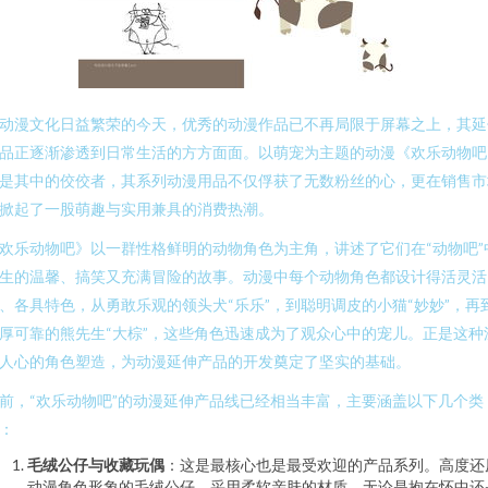
动漫文化日益繁荣的今天，优秀的动漫作品已不再局限于屏幕之上，其延
品正逐渐渗透到日常生活的方方面面。以萌宠为主题的动漫《欢乐动物吧
是其中的佼佼者，其系列动漫用品不仅俘获了无数粉丝的心，更在销售市
掀起了一股萌趣与实用兼具的消费热潮。
欢乐动物吧》以一群性格鲜明的动物角色为主角，讲述了它们在“动物吧”
生的温馨、搞笑又充满冒险的故事。动漫中每个动物角色都设计得活灵活
、各具特色，从勇敢乐观的领头犬“乐乐”，到聪明调皮的小猫“妙妙”，再
厚可靠的熊先生“大棕”，这些角色迅速成为了观众心中的宠儿。正是这种
人心的角色塑造，为动漫延伸产品的开发奠定了坚实的基础。
前，“欢乐动物吧”的动漫延伸产品线已经相当丰富，主要涵盖以下几个类
：
毛绒公仔与收藏玩偶
：这是最核心也是最受欢迎的产品系列。高度还
动漫角色形象的毛绒公仔，采用柔软亲肤的材质，无论是抱在怀中还